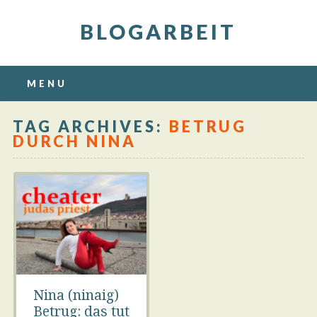
BLOGARBEIT
Main menu
Skip
MENU
to
content
TAG ARCHIVES:
BETRUG
DURCH NINA
Nina (ninaig)
Betrug: das tut