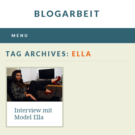
BLOGARBEIT
Main menu
Skip
MENU
to
content
TAG ARCHIVES:
ELLA
Interview mit
Model Ella