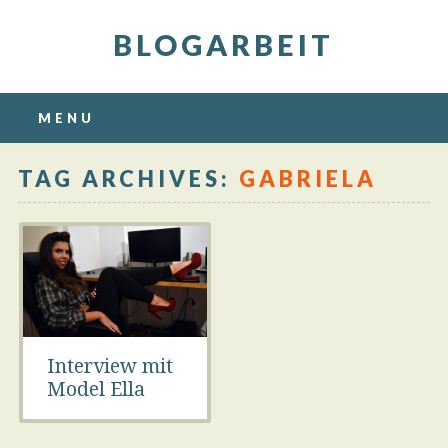
BLOGARBEIT
Main menu
Skip
MENU
to
content
TAG ARCHIVES:
GABRIELA
Interview mit
Model Ella