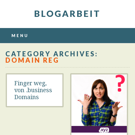
BLOGARBEIT
Main menu
Skip
MENU
to
content
CATEGORY ARCHIVES:
DOMAIN REG
Finger weg,
von .business
Domains