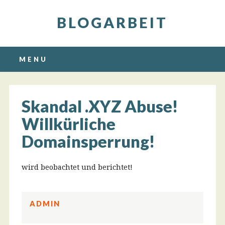
BLOGARBEIT
Main menu
Skip
MENU
to
content
Skandal .XYZ Abuse!
Willkürliche
Domainsperrung!
wird beobachtet und berichtet!
ADMIN