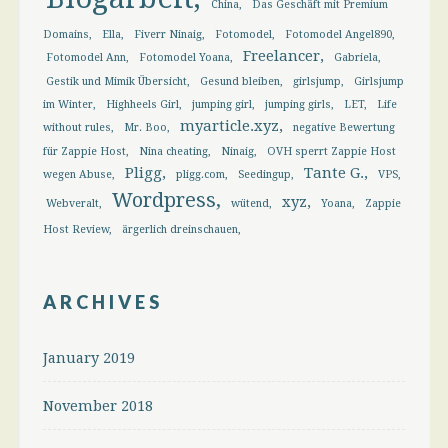
China
Das Geschäft mit Premium
Domains
Ella
Fiverr Ninaig
Fotomodel
Fotomodel Angel890
Freelancer
Fotomodel Ann
Fotomodel Yoana
Gabriela
Gestik und Mimik Übersicht
Gesund bleiben
girlsjump
Girlsjump
im Winter
Highheels Girl
jumping girl
jumping girls
LET
Life
myarticle.xyz
without rules
Mr. Boo
negative Bewertung
für Zappie Host
Nina cheating
Ninaig
OVH sperrt Zappie Host
Pligg
Tante G.
wegen Abuse
pligg.com
Seedingup
VPS
Wordpress
xyz
Webveralt
wütend
Yoana
Zappie
Host Review
ärgerlich dreinschauen
ARCHIVES
January 2019
November 2018