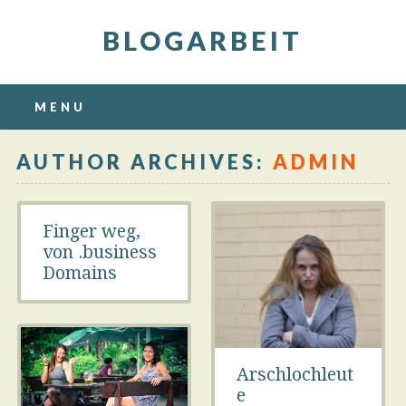
BLOGARBEIT
Main menu
Skip
MENU
to
content
AUTHOR ARCHIVES:
ADMIN
Finger weg,
von .business
Domains
Arschlochleut
e