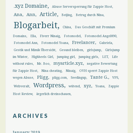
.xyz Domaine
Abuse Serversperrung für Zappie Host
Article
Ana
Ann
Beijing
Betrug durch Nina
Blogarbeit
China
Das Geschäft mit Premium
Domains
Ella
Fiverr Ninaig
Fotomodel
Fotomodel Angel890
Freelancer
Fotomodel Ann
Fotomodel Yoana
Gabriela
Gestik und Mimik Übersicht
Gesund bleiben
girlsjump
Girlsjump
im Winter
Highheels Girl
jumping girl
jumping girls
LET
Life
myarticle.xyz
without rules
Mr. Boo
negative Bewertung
für Zappie Host
Nina cheating
Ninaig
OVH sperrt Zappie Host
Pligg
Tante G.
wegen Abuse
pligg.com
Seedingup
VPS
Wordpress
xyz
Webveralt
wütend
Yoana
Zappie
Host Review
ärgerlich dreinschauen
ARCHIVES
January 2019