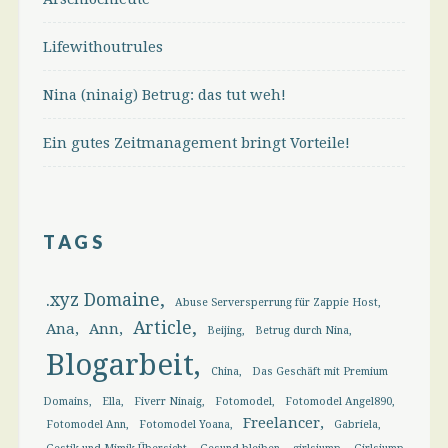
Lifewithoutrules
Nina (ninaig) Betrug: das tut weh!
Ein gutes Zeitmanagement bringt Vorteile!
TAGS
.xyz Domaine
Abuse Serversperrung für Zappie Host
Article
Ana
Ann
Beijing
Betrug durch Nina
Blogarbeit
China
Das Geschäft mit Premium
Domains
Ella
Fiverr Ninaig
Fotomodel
Fotomodel Angel890
Freelancer
Fotomodel Ann
Fotomodel Yoana
Gabriela