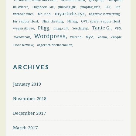
Gestik und Mimik Übersicht
Gesund bleiben
girlsjump
Girlsjump
im Winter
Highheels Girl
jumping girl
jumping girls
LET
Life
myarticle.xyz
without rules
Mr. Boo
negative Bewertung
für Zappie Host
Nina cheating
Ninaig
OVH sperrt Zappie Host
Pligg
Tante G.
wegen Abuse
pligg.com
Seedingup
VPS
Wordpress
xyz
Webveralt
wütend
Yoana
Zappie
Host Review
ärgerlich dreinschauen
ARCHIVES
January 2019
November 2018
December 2017
March 2017