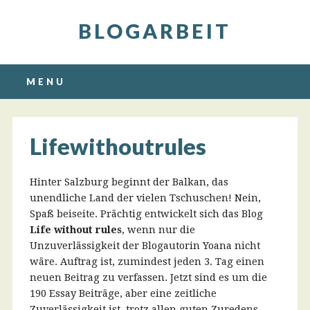
BLOGARBEIT
Main menu
Skip
MENU
to
content
Lifewithoutrules
Hinter Salzburg beginnt der Balkan, das
unendliche Land der vielen Tschuschen! Nein,
Spaß beiseite. Prächtig entwickelt sich das Blog
Life without rules
, wenn nur die
Unzuverlässigkeit der Blogautorin Yoana nicht
wäre. Auftrag ist, zumindest jeden 3. Tag einen
neuen Beitrag zu verfassen. Jetzt sind es um die
190 Essay Beiträge, aber eine zeitliche
Zuverlässigkeit ist, trotz allen guten Zuredens,