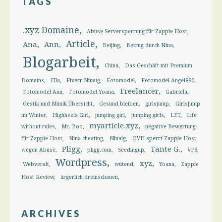
TAGS
.xyz Domaine
Abuse Serversperrung für Zappie Host
Article
Ana
Ann
Beijing
Betrug durch Nina
Blogarbeit
China
Das Geschäft mit Premium
Domains
Ella
Fiverr Ninaig
Fotomodel
Fotomodel Angel890
Freelancer
Fotomodel Ann
Fotomodel Yoana
Gabriela
Gestik und Mimik Übersicht
Gesund bleiben
girlsjump
Girlsjump
im Winter
Highheels Girl
jumping girl
jumping girls
LET
Life
myarticle.xyz
without rules
Mr. Boo
negative Bewertung
für Zappie Host
Nina cheating
Ninaig
OVH sperrt Zappie Host
Pligg
Tante G.
wegen Abuse
pligg.com
Seedingup
VPS
Wordpress
xyz
Webveralt
wütend
Yoana
Zappie
Host Review
ärgerlich dreinschauen
ARCHIVES