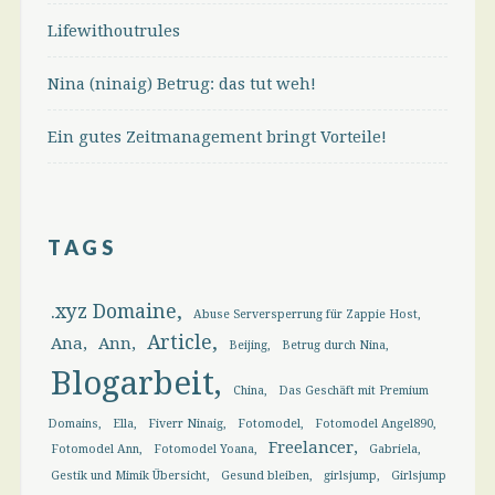
Lifewithoutrules
Nina (ninaig) Betrug: das tut weh!
Ein gutes Zeitmanagement bringt Vorteile!
TAGS
.xyz Domaine
Abuse Serversperrung für Zappie Host
Article
Ana
Ann
Beijing
Betrug durch Nina
Blogarbeit
China
Das Geschäft mit Premium
Domains
Ella
Fiverr Ninaig
Fotomodel
Fotomodel Angel890
Freelancer
Fotomodel Ann
Fotomodel Yoana
Gabriela
Gestik und Mimik Übersicht
Gesund bleiben
girlsjump
Girlsjump