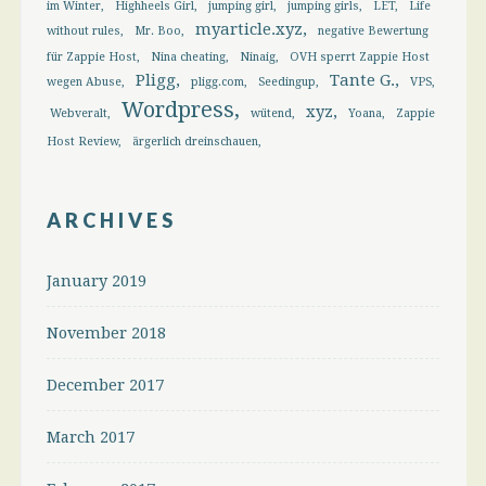
im Winter
Highheels Girl
jumping girl
jumping girls
LET
Life
myarticle.xyz
without rules
Mr. Boo
negative Bewertung
für Zappie Host
Nina cheating
Ninaig
OVH sperrt Zappie Host
Pligg
Tante G.
wegen Abuse
pligg.com
Seedingup
VPS
Wordpress
xyz
Webveralt
wütend
Yoana
Zappie
Host Review
ärgerlich dreinschauen
ARCHIVES
January 2019
November 2018
December 2017
March 2017